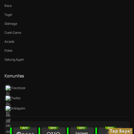
Race
Togel
Olahraga
Crash Game
Arcade
Poker
Sabung Ayam
Komunitas
Facebook
Twitter
Instagram
Tap Saya!