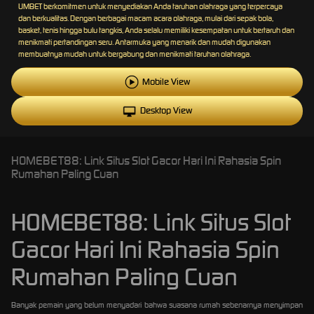
UMBET berkomitmen untuk menyediakan Anda taruhan olahraga yang terpercaya
dan berkualitas. Dengan berbagai macam acara olahraga, mulai dari sepak bola,
basket, tenis hingga bulu tangkis, Anda selalu memiliki kesempatan untuk bertaruh dan
menikmati pertandingan seru. Antarmuka yang menarik dan mudah digunakan
membuatnya mudah untuk bergabung dan menikmati taruhan olahraga.
Mobile View
Desktop View
HOMEBET88: Link Situs Slot Gacor Hari Ini Rahasia Spin
Rumahan Paling Cuan
HOMEBET88: Link Situs Slot
Gacor Hari Ini Rahasia Spin
Rumahan Paling Cuan
Banyak pemain yang belum menyadari bahwa suasana rumah sebenarnya menyimpan