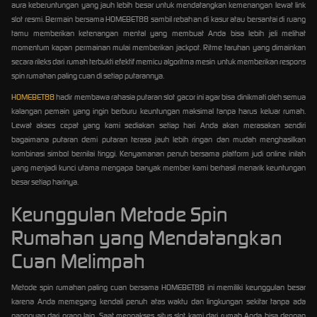
aura keberuntungan yang jauh lebih besar untuk mendatangkan kemenangan lewat link
slot resmi. Bermain bersama HOMEBET88 sambil rebahan di kasur atau bersantai di ruang
tamu memberikan ketenangan mental yang membuat Anda bisa lebih jeli melihat
momentum kapan permainan mulai memberikan jackpot. Ritme taruhan yang dimainkan
secara rileks dari rumah terbukti efektif memicu algoritma mesin untuk memberikan respons
spin rumahan paling cuan di setiap putarannya.
HOMEBET88
hadir membawa rahasia putaran slot gacor ini agar bisa dinikmati oleh semua
kalangan pemain yang ingin berburu keuntungan maksimal tanpa harus keluar rumah.
Lewat akses cepat yang kami sediakan setiap hari Anda akan merasakan sendiri
bagaimana putaran demi putaran terasa jauh lebih ringan dan mudah menghasilkan
kombinasi simbol bernilai tinggi. Kenyamanan penuh bersama platform judi online inilah
yang menjadi kunci utama mengapa banyak member kami berhasil menarik keuntungan
besar setiap harinya.
Keunggulan Metode Spin
Rumahan yang Mendatangkan
Cuan Melimpah
Metode spin rumahan paling cuan bersama HOMEBET88 ini memiliki keunggulan besar
karena Anda memegang kendali penuh atas waktu dan lingkungan sekitar tanpa ada
gangguan dari orang lain. Saat mengakses situs slot kami dari rumah Anda bisa dengan