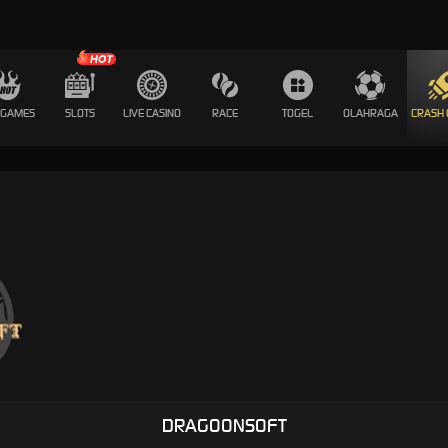
 GAMES
SLOTS
LIVE CASINO
RACE
TOGEL
OLAHRAGA
CRASH
DRAGOONSOFT