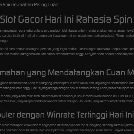
ia Spin Rumahan Paling Cuan
Slot Gacor Hari Ini Rahasia Sp
enyimpan aura keberuntungan yang jauh lebih besar untuk mendatangkan kemenangan lewat lin
 bisa lebih jeli melihat momentum kapan permainan mulai memberikan jackpot. Ritme taruhan ya
annya.
inikmati oleh semua kalangan pemain yang ingin berburu keuntungan maksimal tanpa harus kel
ngan dan mudah menghasilkan kombinasi simbol bernilai tinggi. Kenyamanan penuh bersama plat
umahan yang Mendatangkan Cuan M
lan besar karena Anda memegang kendali penuh atas waktu dan lingkungan sekitar tanpa ada g
emenangan lebih tinggi. Fokus yang terjaga dengan baik membuat insting Anda jauh lebih tajam da
emua modal yang Anda miliki bisa dialokasikan sepenuhnya untuk melakukan taruhan di HOMEBET
s freespin yang melipatgandakan modal dalam sekejap. Hal inilah yang membuat teknik bermain sa
ler dengan Winrate Tertinggi Hari Ini
rofit melimpah kami telah menyiapkan deretan provider top dunia yang sedang memiliki perf
ikan perkalian bom besar khusus untuk pemain yang bermain dengan ritme santai. Tingkat keme