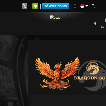
Main di Telegram
HOT