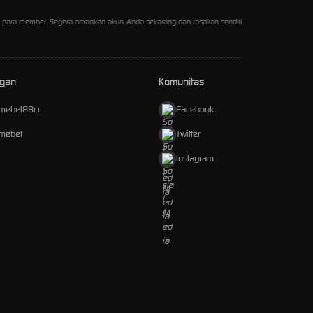
 para member. Segera amankan akun Anda sekarang dan rasakan sendiri
gan
Komunitas
mebet88cc
Facebook
mebet
Twitter
Instagram