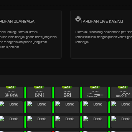
RUHAN OLAHRAGA
TARUHAN LIVE KASINO
ook Gaming Platform Terbaik
Platform Pilihan bagi perusahaan-perusa
kan lebih banyak game, odds yang lebih
terbaik di dunia, dengan pilihan variasi g
 dan menyediakan pilihan yang lebih
terbanyak
untuk pemain.