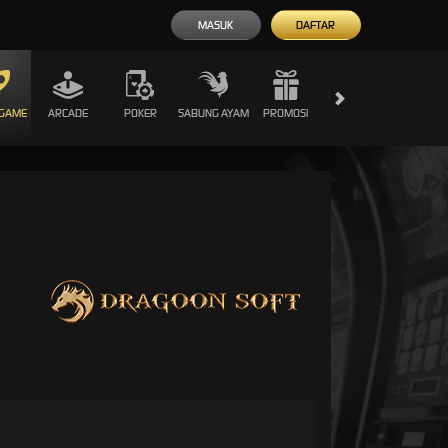
MASUK
DAFTAR
 GAME
ARCADE
POKER
SABUNG AYAM
PROMOSI