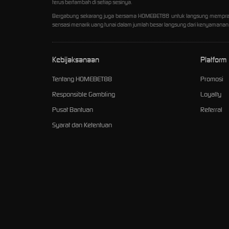
terus bertambah di setiap sesinya.
Bergabung sekarang juga bersama HOMEBET88 untuk langsung memprakti
sensasi menarik uang tunai dalam jumlah besar langsung dari kenyamanan te
Kebijaksanaan
Platform
Tentang HOMEBET88
Promosi
Responsible Gambling
Loyalty
Pusat Bantuan
Referral
Syarat dan Ketentuan