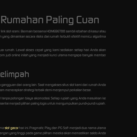
in Rumahan Paling Cuan
k slot resmi. Bermain bersama HOMEBET88 sambil rebahan di kasur atau
ng dimainkan secara rileks dari rumah terbukti efektif memicu algoritma
uar rumah. Lewat akses cepat yang kami sediakan setiap hari Anda akan
form judi online inilah yang menjadi kunci utama mengapa banyak member
elimpah
angguan dari orang lain. Saat mengakses situs slot kami dari rumah Anda
lam menerapkan strategi terbaik demi menjemput perkalian besar.
88 tanpa potongan biaya akomodasi. Setiap rupiah yang Anda masukkan ke
ntai menjadi pilihan paling logis untuk mengumpulkan pundi-pundi rupiah.
orma
slot gacor
hari ini. Pragmatic Play dan PG Soft menjadi dua nama utama
nangan yang tinggi pada game pilihan mereka akan memastikan saldo Anda