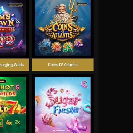
Gates of Olympus Super Scatter
arging Wilds
Coins Of Atlantis