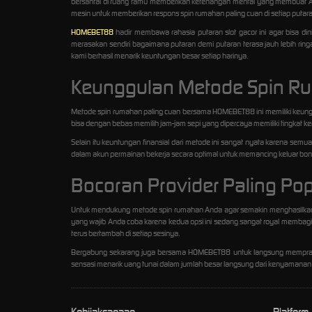
bersantai di ruang tamu memberikan ketenangan mental yang membuat Anda
mesin untuk memberikan respons spin rumahan paling cuan di setiap putar
HOMEBET88
hadir membawa rahasia putaran slot gacor ini agar bisa d
merasakan sendiri bagaimana putaran demi putaran terasa jauh lebih ri
kami berhasil menarik keuntungan besar setiap harinya.
Keunggulan Metode Spin R
Metode spin rumahan paling cuan bersama HOMEBET88 ini memiliki keunggu
bisa dengan bebas memilih jam-jam sepi yang dipercaya memiliki tingkat k
Selain itu keuntungan finansial dari metode ini sangat nyata karena s
dalam akun permainan bekerja secara optimal untuk memancing keluar bonu
Bocoran Provider Paling Popu
Untuk mendukung metode spin rumahan Anda agar semakin menghasilkan p
yang wajib Anda coba karena kedua opsi ini sedang sangat royal membag
terus bertambah di setiap sesinya.
Bergabung sekarang juga bersama HOMEBET88 untuk langsung memprakti
sensasi menarik uang tunai dalam jumlah besar langsung dari kenyamanan te
Kebijaksanaan
Platform