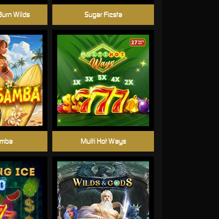
Burn Wilds
Sugar Fiesta
amba
Multi Hot Ways