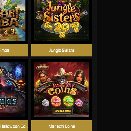
Simba
Jungle Sisters
Dracula's Fortune Halloween Edition
Mariachi Coins