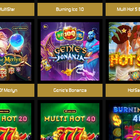
ultiStar
Burning Ice 10
Multi Hot 5 
Of Merlyn
Genie's Bonanza
HotS