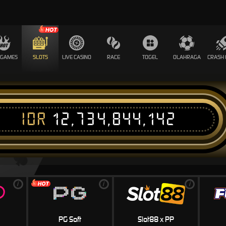
 GAMES
SLOTS
LIVE CASINO
RACE
TOGEL
OLAHRAGA
CRASH
IDR
12,734,844,142
i
i
i
a
PG Soft
Slot88 x PP