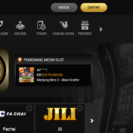
MASUK
DAFTAR
 GAME
ARCADE
POKER
SABUNG AYAM
PROMOSI
PEMENANG MESIN SLOT
ad****i
IDR
8,570,400.00
Mahjong Wins 3 – Black Scatter
fitr****4
IDR
6,367,200.00
Gates of Olympus™
i
i
i
vika1****6
IDR
6,029,360.00
No Limit City
Fury of Anubis
Fachai
Jili
vika1****6