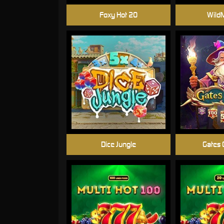
Foxy Hot 20
WildM
Dice Jungle
Gates 