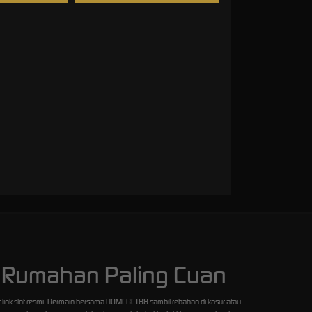
in Rumahan Paling Cuan
k slot resmi. Bermain bersama HOMEBET88 sambil rebahan di kasur atau