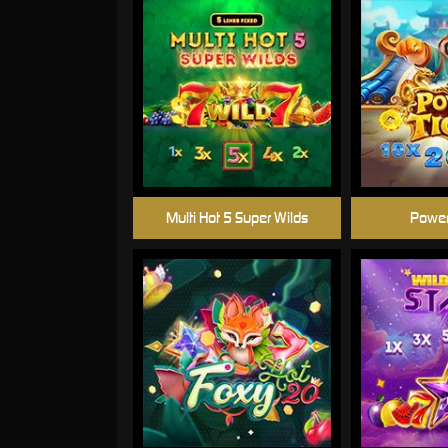
Multi Hot 5 Super Wilds
Power