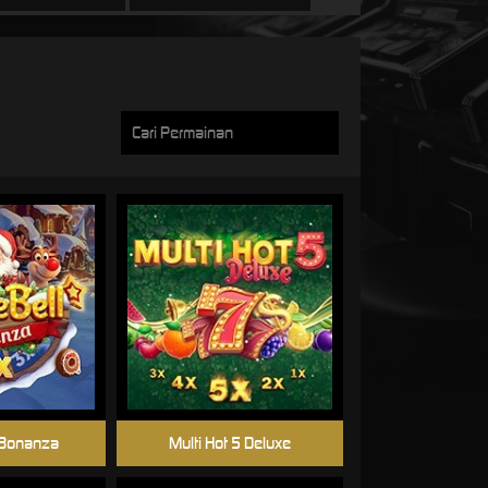
IDR
5,552,320.00
Fury of Anubis
ad****i
IDR
4,268,000.00
Mahjong Wins 3 – Black Scatter
nanasc****0
IDR
4,238,150.00
Sweet Bonanza 1000
y***a
IDR
4,166,040.00
Gates of Olympus 1000
aaaaa****u
IDR
3,999,960.00
Gates of Olympus Super Scatter
ad****i
IDR
3,484,000.00
Mahjong Wins 3 – Black Scatter
l Bonanza
Multi Hot 5 Deluxe
si****1
IDR
3,419,870.00