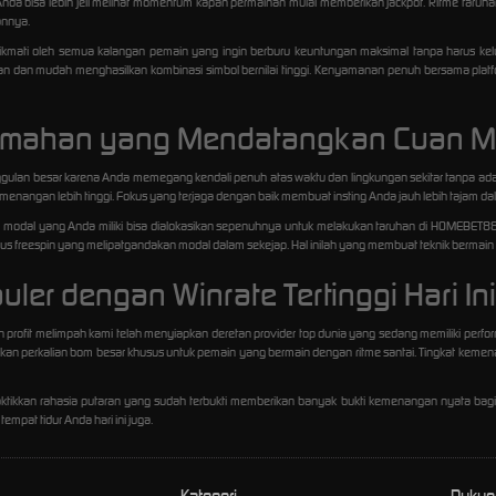
 bisa lebih jeli melihat momentum kapan permainan mulai memberikan jackpot. Ritme taruhan ya
annya.
inikmati oleh semua kalangan pemain yang ingin berburu keuntungan maksimal tanpa harus kel
ngan dan mudah menghasilkan kombinasi simbol bernilai tinggi. Kenyamanan penuh bersama plat
umahan yang Mendatangkan Cuan M
lan besar karena Anda memegang kendali penuh atas waktu dan lingkungan sekitar tanpa ada g
emenangan lebih tinggi. Fokus yang terjaga dengan baik membuat insting Anda jauh lebih tajam da
emua modal yang Anda miliki bisa dialokasikan sepenuhnya untuk melakukan taruhan di HOMEBET
s freespin yang melipatgandakan modal dalam sekejap. Hal inilah yang membuat teknik bermain sa
ler dengan Winrate Tertinggi Hari Ini
rofit melimpah kami telah menyiapkan deretan provider top dunia yang sedang memiliki perf
ikan perkalian bom besar khusus untuk pemain yang bermain dengan ritme santai. Tingkat keme
kkan rahasia putaran yang sudah terbukti memberikan banyak bukti kemenangan nyata bagi
mpat tidur Anda hari ini juga.
Kategori
Dukun