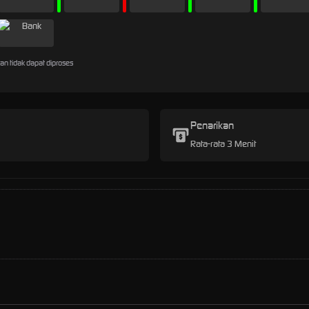
an tidak dapat diproses
Penarikan
Rata-rata 3 Menit