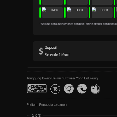
* Selama bank maintenance dan bank offline deposit dan penarik
Deposit
Rata-rata 1 Menit
Tanggung Jawab Bermain
Browser Yang Didukung
Platform Penyedia Layanan
Slots