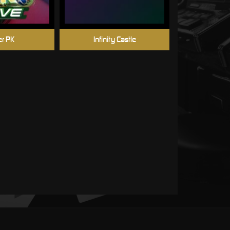
r PK
Infinity Castle