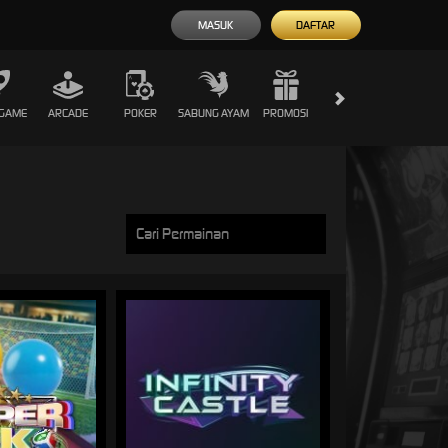
MASUK
DAFTAR
 GAME
ARCADE
POKER
SABUNG AYAM
PROMOSI