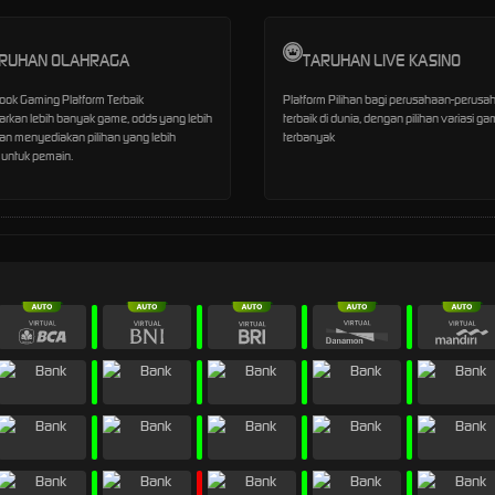
RUHAN OLAHRAGA
TARUHAN LIVE KASINO
ook Gaming Platform Terbaik
Platform Pilihan bagi perusahaan-perusa
kan lebih banyak game, odds yang lebih
terbaik di dunia, dengan pilihan variasi g
 dan menyediakan pilihan yang lebih
terbanyak
untuk pemain.