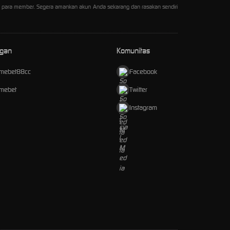
 para member. Segera amankan akun Anda sekarang dan rasakan sendiri
gan
Komunitas
mebet88cc
Facebook
mebet
Twitter
Instagram