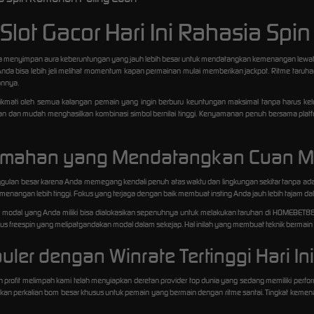
Slot Gacor Hari Ini Rahasia Sp
enyimpan aura keberuntungan yang jauh lebih besar untuk mendatangkan kemenangan lewat lin
 bisa lebih jeli melihat momentum kapan permainan mulai memberikan jackpot. Ritme taruhan ya
annya.
inikmati oleh semua kalangan pemain yang ingin berburu keuntungan maksimal tanpa harus kel
ngan dan mudah menghasilkan kombinasi simbol bernilai tinggi. Kenyamanan penuh bersama plat
umahan yang Mendatangkan Cuan M
lan besar karena Anda memegang kendali penuh atas waktu dan lingkungan sekitar tanpa ada g
emenangan lebih tinggi. Fokus yang terjaga dengan baik membuat insting Anda jauh lebih tajam da
emua modal yang Anda miliki bisa dialokasikan sepenuhnya untuk melakukan taruhan di HOMEBET
s freespin yang melipatgandakan modal dalam sekejap. Hal inilah yang membuat teknik bermain sa
ler dengan Winrate Tertinggi Hari Ini
rofit melimpah kami telah menyiapkan deretan provider top dunia yang sedang memiliki perf
ikan perkalian bom besar khusus untuk pemain yang bermain dengan ritme santai. Tingkat keme