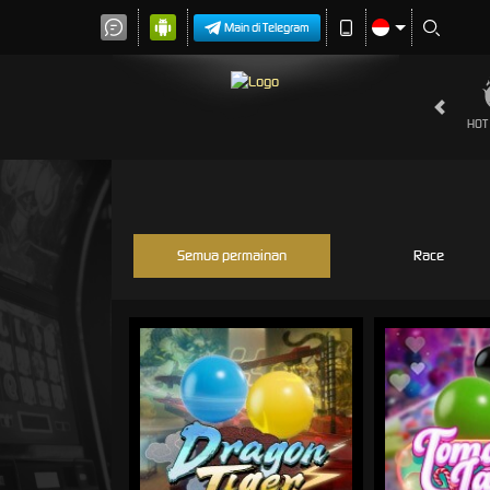
Main di Telegram
HOT
Semua permainan
Race