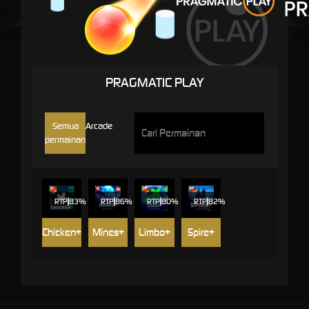
PRAGMATIC PLAY
Semua
Arcade
permainan
RTP
83%
RTP
86%
RTP
80%
RTP
82%
Chicken+
Mines+
Limbo+
Spire+