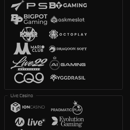
Live Casino