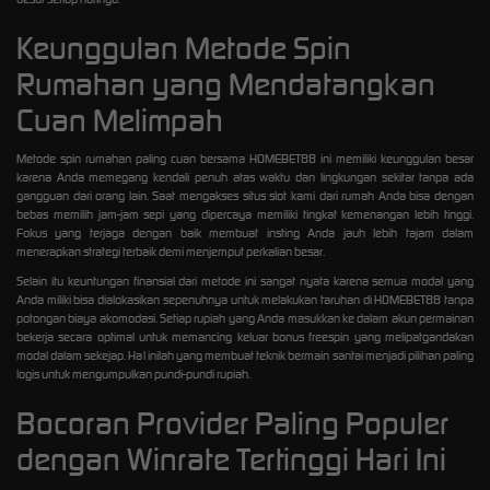
Keunggulan Metode Spin
Rumahan yang Mendatangkan
Cuan Melimpah
Metode spin rumahan paling cuan bersama HOMEBET88 ini memiliki keunggulan besar
karena Anda memegang kendali penuh atas waktu dan lingkungan sekitar tanpa ada
gangguan dari orang lain. Saat mengakses situs slot kami dari rumah Anda bisa dengan
bebas memilih jam-jam sepi yang dipercaya memiliki tingkat kemenangan lebih tinggi.
Fokus yang terjaga dengan baik membuat insting Anda jauh lebih tajam dalam
menerapkan strategi terbaik demi menjemput perkalian besar.
Selain itu keuntungan finansial dari metode ini sangat nyata karena semua modal yang
Anda miliki bisa dialokasikan sepenuhnya untuk melakukan taruhan di HOMEBET88 tanpa
potongan biaya akomodasi. Setiap rupiah yang Anda masukkan ke dalam akun permainan
bekerja secara optimal untuk memancing keluar bonus freespin yang melipatgandakan
modal dalam sekejap. Hal inilah yang membuat teknik bermain santai menjadi pilihan paling
logis untuk mengumpulkan pundi-pundi rupiah.
Bocoran Provider Paling Populer
dengan Winrate Tertinggi Hari Ini