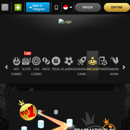
Main di
MASUK
DAFTAR
Telegram
HOT
SLOTS
LIVE
RACE
TOGEL
OLAHRAGA
CRASH
ARCADE
POKER
SABUNG
PROMO
GAMES
CASINO
GAME
AYAM