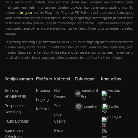
Untuk mendukung metode spin rumahan Anda agar semakin menghasilkan profit
melimpah kami telah menyiapkan deretan provider top dunia yang sedang memiliki
performa
slot gacor
hari ini. Pragmatic Play dan PG Soft menjadi dua nama utama yang
wajib Anda coba karena kedua opsi ini sedang sangat royal membagikan perkalian bom
besar khusus untuk pemain yang bermain dengan ritme santai. Tingkat kemenangan yang
tinggi pada game pilihan mereka akan memastikan saldo Anda terus bertambah di setiap
sesinya.
Bergabung sekarang juga bersama HOMEBET88 untuk langsung mempraktikkan rahasia
putaran yang sudah terbukti memberikan banyak bukti kemenangan nyata bagi para
member. Segera amankan akun Anda sekarang dan rasakan sendiri sensasi menarik uang
tunai dalam jumlah besar langsung dari kenyamanan tempat tidur Anda hari ini juga.
Kebijaksanaan
Platform
Kategori
Dukungan
Komunitas
Tentang
Promosi
Hot
homebet8
Facebo
HOMEBET88
Games
8cc
ok
Loyalty
Responsible
Slots
homebet
Twitter
Referral
Gambling
Live
Instagra
Pusat Bantuan
Casino
m
Syarat dan
Race
Ketentuan