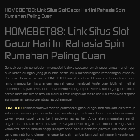
HOMEBET88: Link Situs Slot Gacor Hari Ini Rahasia Spin
Rumahan Paling Cuan
HOMEBET88: Link Situs Slot
Gacor Hari Ini Rahasia Spin
Rumahan Paling Cuan
Banyak pemain yang belum menyadari bahwa suasana rumah sebenarnya menyimpan
aura keberuntungan yang jauh lebih besar untuk mendatangkan kemenangan lewat link
slot resmi. Bermain bersama HOMEBET88 sambil rebahan di kasur atau bersantai di ruang
tamu memberikan ketenangan mental yang membuat Anda bisa lebih jeli melihat
momentum kapan permainan mulai memberikan jackpot. Ritme taruhan yang dimainkan
secara rileks dari rumah terbukti efektif memicu algoritma mesin untuk memberikan respons
spin rumahan paling cuan di setiap putarannya.
HOMEBET88
hadir membawa rahasia putaran slot gacor ini agar bisa dinikmati oleh semua
kalangan pemain yang ingin berburu keuntungan maksimal tanpa harus keluar rumah.
Lewat akses cepat yang kami sediakan setiap hari Anda akan merasakan sendiri
bagaimana putaran demi putaran terasa jauh lebih ringan dan mudah menghasilkan
kombinasi simbol bernilai tinggi. Kenyamanan penuh bersama platform judi online inilah
yang menjadi kunci utama mengapa banyak member kami berhasil menarik keuntungan
besar setiap harinya.