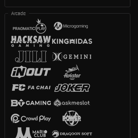
Arcade