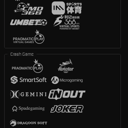
Crash Game