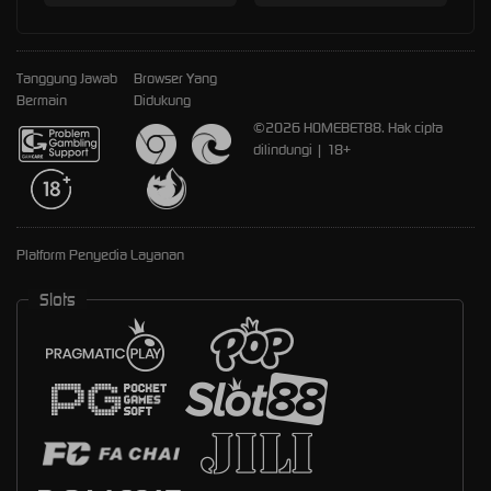
Tanggung Jawab
Browser Yang
Bermain
Didukung
©2026 HOMEBET88. Hak cipta
dilindungi | 18+
Platform Penyedia Layanan
Slots