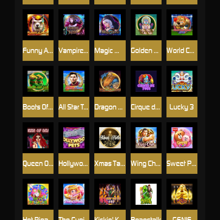
Funny Alpaca
Vampire Kiss
Magic World
Golden Mayan
World Cup Russia 2018
Boots Of Luck
All Star Team
Dragon Hunters
Cirque de fous
Lucky 3
Queen Of Dead
Hollywood Pets
Xmas Tales
Wing Chun
Sweet POP
Hot Pinatas
The Cupids
Kickin' Kash
Beanstalk
GENIE