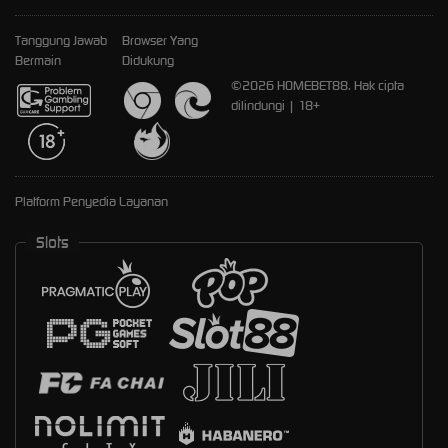
Tanggung Jawab
Browser Yang
Bermain
Didukung
©2026 HOMEBET88. Hak cipta
dilindungi | 18+
Platform Penyedia Layanan
Slots