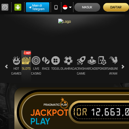
Main di
MASUK
DAFTAR
Telegram
HOT
SLOTS
LIVE
RACE
TOGEL
OLAHRAGA
CRASH
ARCADE
POKER
SABUNG
PROMO
GAMES
CASINO
GAME
AYAM
IDR
12,663,
JACKPOT
PLAY