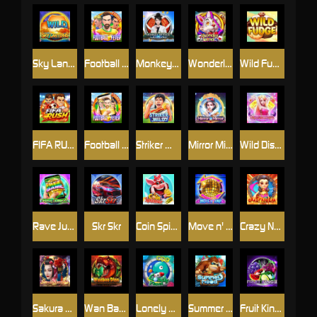
Sky Lantern
Football Fever M
Monkey Office Legend
Wonderland
Wild Fudge
FIFA RUSH
Football Fever
Striker WILD
Mirror Mirror
Wild Disco Night
Rave Jump 2 M
Skr Skr
Coin Spinner
Move n' Jump
Crazy Nuozha
Sakura Legend
Wan Bao Dino
Lonely Planet
Summer Mood
Fruit King II