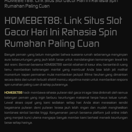
HOMEBET88: Link Situs Slot Gacor Hari Ini Rahasia Spin
Rumahan Paling Cuan
HOMEBET88: Link Situs Slot
Gacor Hari Ini Rahasia Spin
Rumahan Paling Cuan
Banyak pemain yang belum menyadari bahwa suasana rumah sebenarnya menyimpan
aura keberuntungan yang jauh lebih besar untuk mendatangkan kemenangan lewat link
slot resmi. Bermain bersama HOMEBET88 sambil rebahan di kasur atau bersantai di ruang
tamu memberikan ketenangan mental yang membuat Anda bisa lebih jeli melihat
momentum kapan permainan mulai memberikan jackpot. Ritme taruhan yang dimainkan
secara rileks dari rumah terbukti efektif memicu algoritma mesin untuk memberikan respons
spin rumahan paling cuan di setiap putarannya.
HOMEBET88
hadir membawa rahasia putaran slot gacor ini agar bisa dinikmati oleh semua
kalangan pemain yang ingin berburu keuntungan maksimal tanpa harus keluar rumah.
Lewat akses cepat yang kami sediakan setiap hari Anda akan merasakan sendiri
bagaimana putaran demi putaran terasa jauh lebih ringan dan mudah menghasilkan
kombinasi simbol bernilai tinggi. Kenyamanan penuh bersama platform judi online inilah
yang menjadi kunci utama mengapa banyak member kami berhasil menarik keuntungan
besar setiap harinya.