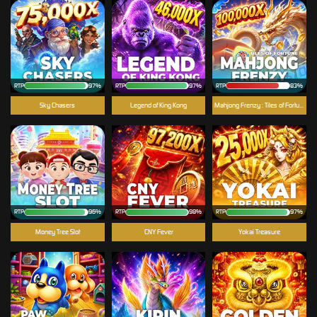
RTP
97%
RTP
97%
RTP
83%
Sky Chasers
Legend of King Kong
Mahjong Frenzy : Tiles of Fortunes
RTP
96%
RTP
98%
RTP
97%
Money Tree Slot
CNY Fever
Yokai Treasure