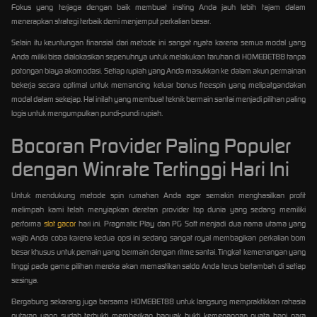
Fokus yang terjaga dengan baik membuat insting Anda jauh lebih tajam dalam
menerapkan strategi terbaik demi menjemput perkalian besar.
Selain itu keuntungan finansial dari metode ini sangat nyata karena semua modal yang
Anda miliki bisa dialokasikan sepenuhnya untuk melakukan taruhan di HOMEBET88 tanpa
potongan biaya akomodasi. Setiap rupiah yang Anda masukkan ke dalam akun permainan
bekerja secara optimal untuk memancing keluar bonus freespin yang melipatgandakan
modal dalam sekejap. Hal inilah yang membuat teknik bermain santai menjadi pilihan paling
logis untuk mengumpulkan pundi-pundi rupiah.
Bocoran Provider Paling Populer
dengan Winrate Tertinggi Hari Ini
Untuk mendukung metode spin rumahan Anda agar semakin menghasilkan profit
melimpah kami telah menyiapkan deretan provider top dunia yang sedang memiliki
performa
slot gacor
hari ini. Pragmatic Play dan PG Soft menjadi dua nama utama yang
wajib Anda coba karena kedua opsi ini sedang sangat royal membagikan perkalian bom
besar khusus untuk pemain yang bermain dengan ritme santai. Tingkat kemenangan yang
tinggi pada game pilihan mereka akan memastikan saldo Anda terus bertambah di setiap
sesinya.
Bergabung sekarang juga bersama HOMEBET88 untuk langsung mempraktikkan rahasia
putaran yang sudah terbukti memberikan banyak bukti kemenangan nyata bagi para