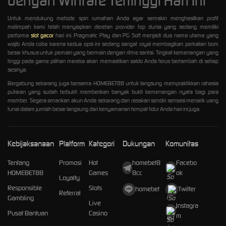
dengan Winrate Tertinggi Hari Ini
Untuk mendukung metode spin rumahan Anda agar semakin menghasilkan profit
melimpah kami telah menyiapkan deretan provider top dunia yang sedang memiliki
performa
slot gacor
hari ini. Pragmatic Play dan PG Soft menjadi dua nama utama yang
wajib Anda coba karena kedua opsi ini sedang sangat royal membagikan perkalian bom
besar khusus untuk pemain yang bermain dengan ritme santai. Tingkat kemenangan yang
tinggi pada game pilihan mereka akan memastikan saldo Anda terus bertambah di setiap
sesinya.
Bergabung sekarang juga bersama HOMEBET88 untuk langsung mempraktikkan rahasia
putaran yang sudah terbukti memberikan banyak bukti kemenangan nyata bagi para
member. Segera amankan akun Anda sekarang dan rasakan sendiri sensasi menarik uang
tunai dalam jumlah besar langsung dari kenyamanan tempat tidur Anda hari ini juga.
Kebijaksanaan
Platform
Kategori
Dukungan
Komunitas
Tentang
Promosi
Hot
homebet8
Facebo
HOMEBET88
Games
8cc
ok
Loyalty
Responsible
Slots
homebet
Twitter
Referral
Gambling
Live
Instagra
Pusat Bantuan
Casino
m