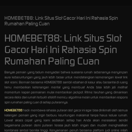
HOMEBET88: Link Situs Slot Gacor Hari Ini Rahasia Spin
Rumahan Paling Cuan
HOMEBET88: Link Situs Slot
Gacor Hari Ini Rahasia Spin
Rumahan Paling Cuan
Banyak pemain yang belum menyadari bahwa suasana rumah sebenarnya menyimpan
aura keberuntungan yang jauh lebih besar untuk mendatangkan kemenangan lewat link
slot resmi. Bermain bersama HOMEBET88 sambil rebahan di kasur atau bersantai di ruang
tamu memberikan ketenangan mental yang membuat Anda bisa lebih jeli melihat
momentum kapan permainan mulai memberikan jackpot. Ritme taruhan yang dimainkan
secara rileks dari rumah terbukti efektif memicu algoritma mesin untuk memberikan respons
spin rumahan paling cuan di setiap putarannya.
HOMEBET88
hadir membawa rahasia putaran slot gacor ini agar bisa dinikmati oleh semua
kalangan pemain yang ingin berburu keuntungan maksimal tanpa harus keluar rumah.
Lewat akses cepat yang kami sediakan setiap hari Anda akan merasakan sendiri
bagaimana putaran demi putaran terasa jauh lebih ringan dan mudah menghasilkan
kombinasi simbol bernilai tinggi. Kenyamanan penuh bersama platform judi online inilah