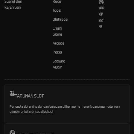
Syarat dan
Race
Ketentuan
Togel
Olahraga
Crash
Game
Arcade
Poker
Sabung
Ayam
TARUHAN SLOT
Penyedia slot online dengan beragam pilihan game menarik yang memudahkan
pemain untuk mencapai jackpot