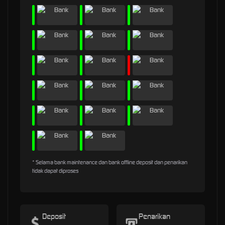
* Selama bank maintenance dan bank offline deposit dan penarikan
tidak dapat diproses
Deposit
Penarikan