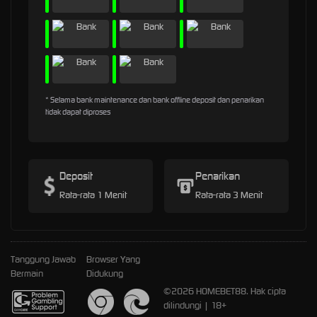
* Selama bank maintenance dan bank offline deposit dan penarikan
tidak dapat diproses
Deposit
Penarikan
Rata-rata 1 Menit
Rata-rata 3 Menit
Tanggung Jawab
Browser Yang
Bermain
Didukung
©2026 HOMEBET88. Hak cipta
dilindungi | 18+