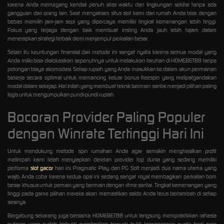
karena Anda memegang kendali penuh atas waktu dan lingkungan sekitar tanpa ada
gangguan dari orang lain. Saat mengakses situs slot kami dari rumah Anda bisa dengan
bebas memilih jam-jam sepi yang dipercaya memiliki tingkat kemenangan lebih tinggi.
Fokus yang terjaga dengan baik membuat insting Anda jauh lebih tajam dalam
menerapkan strategi terbaik demi menjemput perkalian besar.
Selain itu keuntungan finansial dari metode ini sangat nyata karena semua modal yang
Anda miliki bisa dialokasikan sepenuhnya untuk melakukan taruhan di HOMEBET88 tanpa
potongan biaya akomodasi. Setiap rupiah yang Anda masukkan ke dalam akun permainan
bekerja secara optimal untuk memancing keluar bonus freespin yang melipatgandakan
modal dalam sekejap. Hal inilah yang membuat teknik bermain santai menjadi pilihan paling
logis untuk mengumpulkan pundi-pundi rupiah.
Bocoran Provider Paling Populer
dengan Winrate Tertinggi Hari Ini
Untuk mendukung metode spin rumahan Anda agar semakin menghasilkan profit
melimpah kami telah menyiapkan deretan provider top dunia yang sedang memiliki
performa
slot gacor
hari ini. Pragmatic Play dan PG Soft menjadi dua nama utama yang
wajib Anda coba karena kedua opsi ini sedang sangat royal membagikan perkalian bom
besar khusus untuk pemain yang bermain dengan ritme santai. Tingkat kemenangan yang
tinggi pada game pilihan mereka akan memastikan saldo Anda terus bertambah di setiap
sesinya.
Bergabung sekarang juga bersama HOMEBET88 untuk langsung mempraktikkan rahasia
putaran yang sudah terbukti memberikan banyak bukti kemenangan nyata bagi para