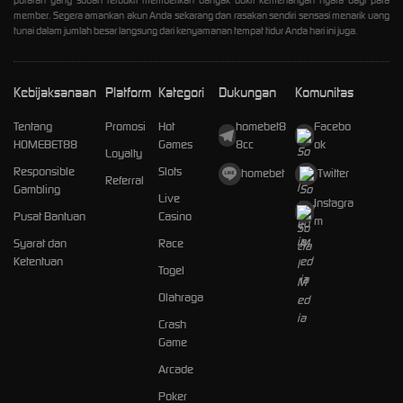
member. Segera amankan akun Anda sekarang dan rasakan sendiri sensasi menarik uang
tunai dalam jumlah besar langsung dari kenyamanan tempat tidur Anda hari ini juga.
Kebijaksanaan
Platform
Kategori
Dukungan
Komunitas
Tentang
Promosi
Hot
homebet8
Facebo
HOMEBET88
Games
8cc
ok
Loyalty
Responsible
Slots
homebet
Twitter
Referral
Gambling
Live
Instagra
Pusat Bantuan
Casino
m
Syarat dan
Race
Ketentuan
Togel
Olahraga
Crash
Game
Arcade
Poker