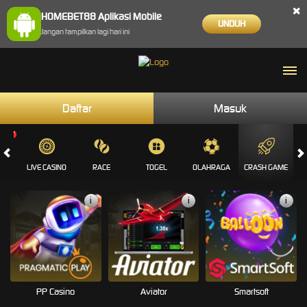
×
HOMEBET88 Aplikasi Mobile
UNDUH
Jangan tampilkan lagi hari ini
Daftar
Masuk
S
LIVE CASINO
RACE
TOGEL
OLAHRAGA
CRASH GAME
i
i
i
PP Casino
Aviator
Smartsoft