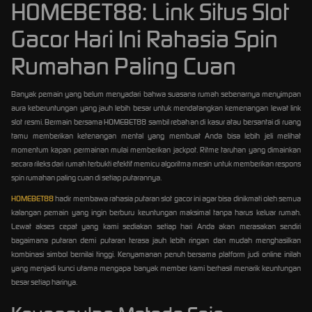
HOMEBET88: Link Situs Slot
Gacor Hari Ini Rahasia Spin
Rumahan Paling Cuan
Banyak pemain yang belum menyadari bahwa suasana rumah sebenarnya menyimpan
aura keberuntungan yang jauh lebih besar untuk mendatangkan kemenangan lewat link
slot resmi. Bermain bersama HOMEBET88 sambil rebahan di kasur atau bersantai di ruang
tamu memberikan ketenangan mental yang membuat Anda bisa lebih jeli melihat
momentum kapan permainan mulai memberikan jackpot. Ritme taruhan yang dimainkan
secara rileks dari rumah terbukti efektif memicu algoritma mesin untuk memberikan respons
spin rumahan paling cuan di setiap putarannya.
HOMEBET88
hadir membawa rahasia putaran slot gacor ini agar bisa dinikmati oleh semua
kalangan pemain yang ingin berburu keuntungan maksimal tanpa harus keluar rumah.
Lewat akses cepat yang kami sediakan setiap hari Anda akan merasakan sendiri
bagaimana putaran demi putaran terasa jauh lebih ringan dan mudah menghasilkan
kombinasi simbol bernilai tinggi. Kenyamanan penuh bersama platform judi online inilah
yang menjadi kunci utama mengapa banyak member kami berhasil menarik keuntungan
besar setiap harinya.