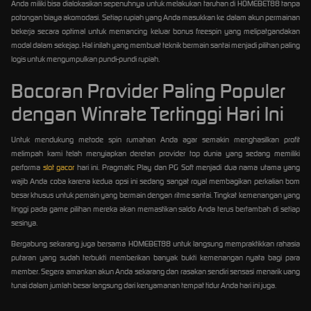
Anda miliki bisa dialokasikan sepenuhnya untuk melakukan taruhan di HOMEBET88 tanpa
potongan biaya akomodasi. Setiap rupiah yang Anda masukkan ke dalam akun permainan
bekerja secara optimal untuk memancing keluar bonus freespin yang melipatgandakan
modal dalam sekejap. Hal inilah yang membuat teknik bermain santai menjadi pilihan paling
logis untuk mengumpulkan pundi-pundi rupiah.
Bocoran Provider Paling Populer
dengan Winrate Tertinggi Hari Ini
Untuk mendukung metode spin rumahan Anda agar semakin menghasilkan profit
melimpah kami telah menyiapkan deretan provider top dunia yang sedang memiliki
performa
slot gacor
hari ini. Pragmatic Play dan PG Soft menjadi dua nama utama yang
wajib Anda coba karena kedua opsi ini sedang sangat royal membagikan perkalian bom
besar khusus untuk pemain yang bermain dengan ritme santai. Tingkat kemenangan yang
tinggi pada game pilihan mereka akan memastikan saldo Anda terus bertambah di setiap
sesinya.
Bergabung sekarang juga bersama HOMEBET88 untuk langsung mempraktikkan rahasia
putaran yang sudah terbukti memberikan banyak bukti kemenangan nyata bagi para
member. Segera amankan akun Anda sekarang dan rasakan sendiri sensasi menarik uang
tunai dalam jumlah besar langsung dari kenyamanan tempat tidur Anda hari ini juga.