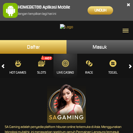
×
HOMEBET88 Aplikasi Mobile
UNDUH
Jangan tampilkan lagi hari ini
Daftar
Masuk
HOT GAMES
SLOTS
LIVE CASINO
RACE
TOGEL
OL
SA Gaming adalah penyedia platform hiburan online terkemuka di Asia. Menggunakan
teknologi mutakhir, ini menawarkan spektrum penuh Permainan Langsung termasuk