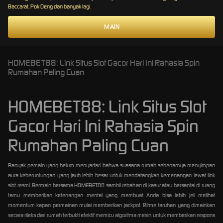
Baccarat, Pok Deng dan banyak lagi.
MAIN
HOMEBET88: Link Situs Slot Gacor Hari Ini Rahasia Spin
Rumahan Paling Cuan
HOMEBET88: Link Situs Slot
Gacor Hari Ini Rahasia Spin
Rumahan Paling Cuan
Banyak pemain yang belum menyadari bahwa suasana rumah sebenarnya menyimpan
aura keberuntungan yang jauh lebih besar untuk mendatangkan kemenangan lewat link
slot resmi. Bermain bersama HOMEBET88 sambil rebahan di kasur atau bersantai di ruang
tamu memberikan ketenangan mental yang membuat Anda bisa lebih jeli melihat
momentum kapan permainan mulai memberikan jackpot. Ritme taruhan yang dimainkan
secara rileks dari rumah terbukti efektif memicu algoritma mesin untuk memberikan respons