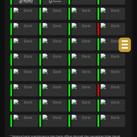
* Selama bank maintenance dan bank offline deposit dan penarikan tidak dapat