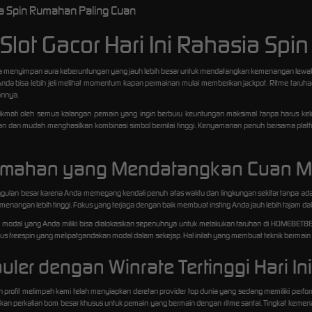
ia Spin Rumahan Paling Cuan
Slot Gacor Hari Ini Rahasia Sp
enyimpan aura keberuntungan yang jauh lebih besar untuk mendatangkan kemenangan lewat lin
 bisa lebih jeli melihat momentum kapan permainan mulai memberikan jackpot. Ritme taruhan ya
annya.
inikmati oleh semua kalangan pemain yang ingin berburu keuntungan maksimal tanpa harus kel
ngan dan mudah menghasilkan kombinasi simbol bernilai tinggi. Kenyamanan penuh bersama plat
umahan yang Mendatangkan Cuan M
lan besar karena Anda memegang kendali penuh atas waktu dan lingkungan sekitar tanpa ada g
emenangan lebih tinggi. Fokus yang terjaga dengan baik membuat insting Anda jauh lebih tajam da
emua modal yang Anda miliki bisa dialokasikan sepenuhnya untuk melakukan taruhan di HOMEBET
s freespin yang melipatgandakan modal dalam sekejap. Hal inilah yang membuat teknik bermain sa
ler dengan Winrate Tertinggi Hari Ini
rofit melimpah kami telah menyiapkan deretan provider top dunia yang sedang memiliki perf
ikan perkalian bom besar khusus untuk pemain yang bermain dengan ritme santai. Tingkat keme