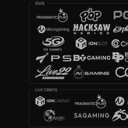
Slots
Live Casino