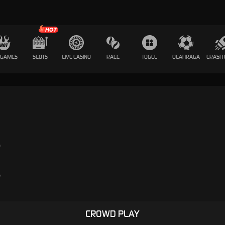
 GAMES
SLOTS
LIVE CASINO
RACE
TOGEL
OLAHRAGA
CRASH
CROWD PLAY