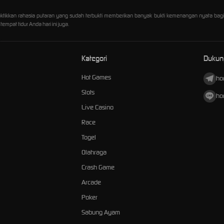
kkan rahasia putaran yang sudah terbukti memberikan banyak bukti kemenangan nyata bagi
mpat tidur Anda hari ini juga.
Kategori
Dukun
Hot Games
ho
Slots
ho
Live Casino
Race
Togel
Olahraga
Crash Game
Arcade
Poker
Sabung Ayam