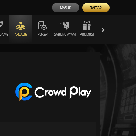
MASUK
DAFTAR
 GAME
ARCADE
POKER
SABUNG AYAM
PROMOSI