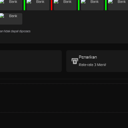
an tidak dapat diproses
Penarikan
Rata-rata 3 Menit