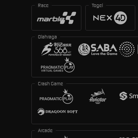
Race
Togel
Olahraga
Crash Game
Arcade