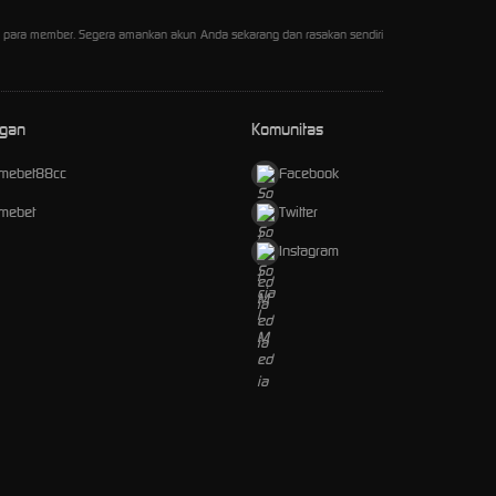
 para member. Segera amankan akun Anda sekarang dan rasakan sendiri
gan
Komunitas
mebet88cc
Facebook
mebet
Twitter
Instagram