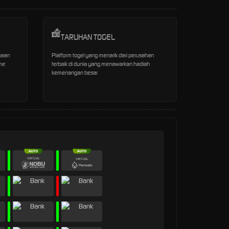
TARUHAN TOGEL
haan
Platform togel yang menarik dari perusahan
ame
terbaik di dunia yang menawarkan hadiah
kemenangan besar