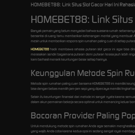
HOMEBET88: Link Situs Slot Gacor Hari Ini Rahas
HOMEBET88: Link Situs 
Banyak pemain yang belum menyadari bahwa suasana rumah sebenarnya m
bersantai di ruang tamu memberikan ketenangan mental yang membuat Anda
mesin untuk memberikan respons spin rumahan paling cuan di setiap putar
HOMEBET88
hadir membawa rahasia putaran slot gacor ini agar bisa d
merasakan sendiri bagaimana putaran demi putaran terasa jauh lebih ri
kami berhasil menarik keuntungan besar setiap harinya.
Keunggulan Metode Spin R
Metode spin rumahan paling cuan bersama HOMEBET88 ini memiliki keunggu
bisa dengan bebas memilih jam-jam sepi yang dipercaya memiliki tingkat k
Selain itu keuntungan finansial dari metode ini sangat nyata karena s
dalam akun permainan bekerja secara optimal untuk memancing keluar bonu
Bocoran Provider Paling Popu
Untuk mendukung metode spin rumahan Anda agar semakin menghasilkan p
yang wajib Anda coba karena kedua opsi ini sedang sangat royal membag