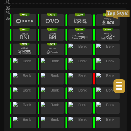
Tap Saya!