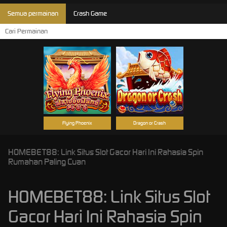
Semua permainan
Crash Game
Flying Phoenix
Dragon or Crash
HOMEBET88: Link Situs Slot Gacor Hari Ini Rahasia Spin
Rumahan Paling Cuan
HOMEBET88: Link Situs Slot
Gacor Hari Ini Rahasia Spin