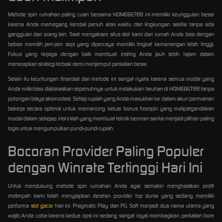
Metode spin rumahan paling cuan bersama HOMEBET88 ini memiliki keunggulan besar
karena Anda memegang kendali penuh atas waktu dan lingkungan sekitar tanpa ada
gangguan dari orang lain. Saat mengakses situs slot kami dari rumah Anda bisa dengan
bebas memilih jam-jam sepi yang dipercaya memiliki tingkat kemenangan lebih tinggi.
Fokus yang terjaga dengan baik membuat insting Anda jauh lebih tajam dalam
menerapkan strategi terbaik demi menjemput perkalian besar.
Selain itu keuntungan finansial dari metode ini sangat nyata karena semua modal yang
Anda miliki bisa dialokasikan sepenuhnya untuk melakukan taruhan di HOMEBET88 tanpa
potongan biaya akomodasi. Setiap rupiah yang Anda masukkan ke dalam akun permainan
bekerja secara optimal untuk memancing keluar bonus freespin yang melipatgandakan
modal dalam sekejap. Hal inilah yang membuat teknik bermain santai menjadi pilihan paling
logis untuk mengumpulkan pundi-pundi rupiah.
Bocoran Provider Paling Populer
dengan Winrate Tertinggi Hari Ini
Untuk mendukung metode spin rumahan Anda agar semakin menghasilkan profit
melimpah kami telah menyiapkan deretan provider top dunia yang sedang memiliki
performa
slot gacor
hari ini. Pragmatic Play dan PG Soft menjadi dua nama utama yang
wajib Anda coba karena kedua opsi ini sedang sangat royal membagikan perkalian bom